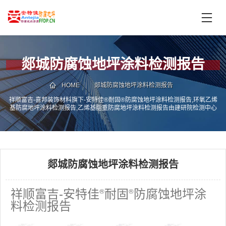
首
页
产
品
郯城防腐蚀地坪涂料检测报告
中
技
心
术
HOME
郯城防腐蚀地坪涂料检测报告
支
祥顺富吉-喜邦装饰材料旗下-安特佳®耐固®防腐蚀地坪涂料检测报告,环氧乙烯
服
基防腐地坪涂料检测报告,乙烯基脂重防腐地坪涂料检测报告由建研院检测中心
持
务
有限公司,国家建筑工程质量检验检测中心检测并出具具有法律效应的检测报告
书.
案
新
例
闻
资
郯城防腐蚀地坪涂料检测报告
服
讯
务
区
®
®
祥顺富吉-安特佳
耐固
防腐蚀地坪涂
域
料检测报告
联
电
系
话