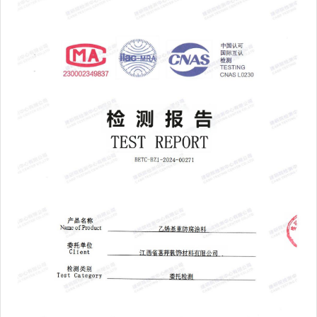
我
咨
们
询