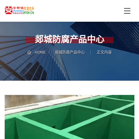
首
页
产
品
郯城防腐产品中心
中
技
心
术
HOME
郯城防腐产品中心
正文内容
支
服
持
务
案
新
例
闻
资
服
讯
务
区
域
联
电
系
话