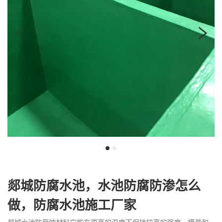
我
咨
们
询
郯城防腐水池，水池防腐防渗怎么
做，防腐水池施工厂家