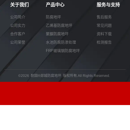
我
咨
关于我们
产品中心
服务与支持
们
询
公司简介
防腐地坪
售后服务
公司实力
乙烯基防腐地坪
常见问题
合作客户
聚脲防腐地坪
资料下载
公司荣誉
水池防腐防渗处理
检测报告
FRP玻璃钢防腐地坪
©2026 耐固®郯城防腐地坪 版权所有.All Rights Reserved.