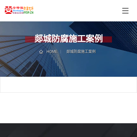
首
页
产
品
郯城防腐施工案例
中
技
心
术
HOME
郯城防腐施工案例
支
服
持
务
案
新
例
闻
资
服
讯
务
区
域
联
电
系
话