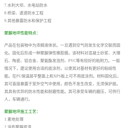
7.水利大坝、水电站防水
8.桥梁、遂道防水工程
9.其他暴露防水和保护工程
聚脲地坪性能特点：
产品在包装物中为浓稠液体状。一旦遇到空气则发生化学交联而固
化。固化后形成一种聚脲弹性橡胶膜。该材料对混凝土砂浆、大理
石、陶瓷、铝合金、聚氨酯发泡剂、PVC等有较好的粘附力。一般
情况下，建议使用合适的底涂剂，以使其对基材有更好的粘结性
能。在PU保温层平整面上和XPS板上可不用底涂剂。材料固化后，
其可直接暴露于室外空气中使用，颜色不发生改变，无须保护层。
其具有优异的防水性能和耐磨性能。其可承受车辆的磨压，可供行
人，车辆通行。
聚脲地坪施工工艺：
1.素地处理
2.涂布聚脲底漆