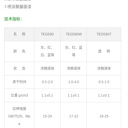
3.喷涂聚脲面漆
技术指标：
名 称
TEG590
TEG590W
TEG590T
灰、红、
灰、红、蓝
颜 色
透 明
白、蓝等
等
状 态
浓稠液体
浓稠液体
浓稠液体
表干时间
0.5-2.0
1.0-4.0
0.5-1.5
比重 g/cm3
1.1±0.1
1.1±0.1
1.1±0.1
拉伸强度
GB/T528，Mp
15-20
17-22
18-25
a