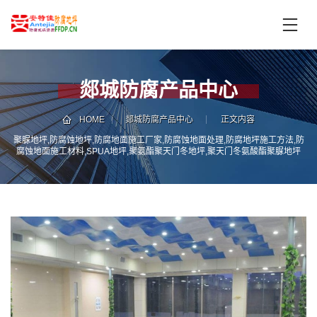
首
页
产
品
郯城防腐产品中心
中
技
心
术
HOME
郯城防腐产品中心
正文内容
支
聚脲地坪,防腐蚀地坪,防腐地面施工厂家,防腐蚀地面处理,防腐地坪施工方法,防
服
腐蚀地面施工材料,SPUA地坪,聚氨酯聚天门冬地坪,聚天门冬氨酸酯聚脲地坪
持
务
案
新
例
闻
资
服
讯
务
区
域
联
电
系
话