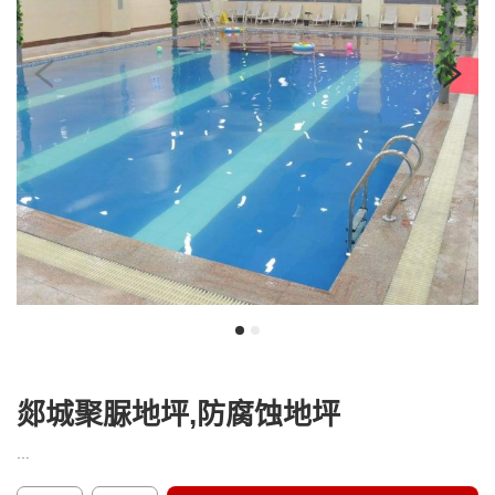
我
咨
们
询
郯城聚脲地坪,防腐蚀地坪
...