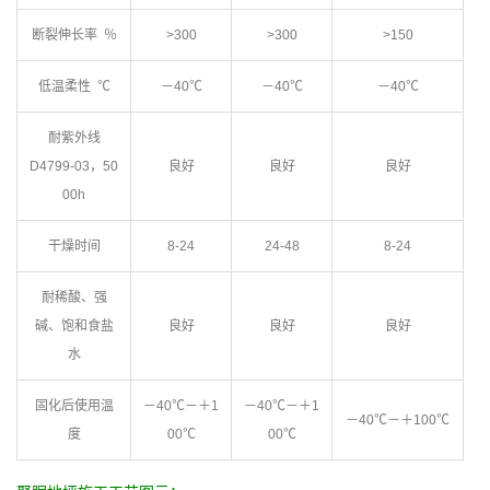
断裂伸长率 ％
>300
>300
>150
低温柔性 ℃
－40℃
－40℃
－40℃
耐紫外线
D4799-03，50
良好
良好
良好
00h
干燥时间
8-24
24-48
8-24
耐稀酸、强
碱、饱和食盐
良好
良好
良好
水
固化后使用温
－40℃－＋1
－40℃－＋1
－40℃－＋100℃
度
00℃
00℃